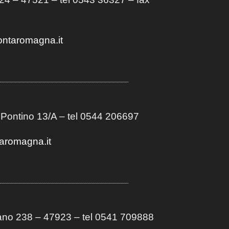
ontaromagna.it
 Pontino 13/A
– t
el 0544 206697
aromagna.it
no 238 – 47923 – tel 0541 709888