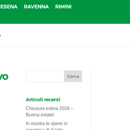
CESENA
RAVENNA
RIMINI
v
vo
Articoli recenti
Chiusura estiva 2026 –
Buona estate!
In mostra le opere in
ceramica di Sante