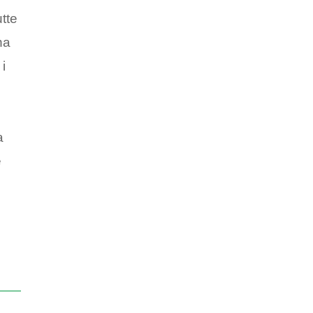
utte
na
 i
a
e