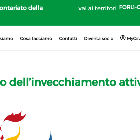
FORLì-
lontariato della
vai ai territori
 siamo
Cosa facciamo
Contatti
Diventa socio
MyCs
o dell’invecchiamento atti