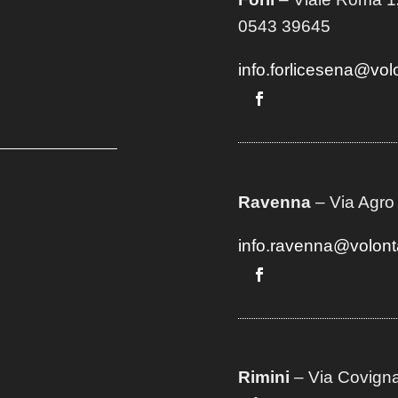
0543 39645
info.forlicesena@vol
Ravenna
– Via Agro
info.ravenna@volont
Rimini
– Via Covigna