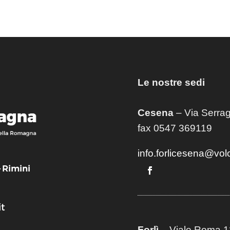
Le nostre sedi
Cesena
– Via Serrag
fax 0547 369119
info.forlicesena@vol
– Rimini
t
Forlì
– Viale Roma 12