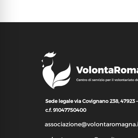
Sede legale via Covignano 238, 47923 
c.f. 91047750400
associazione@volontaromagna.i