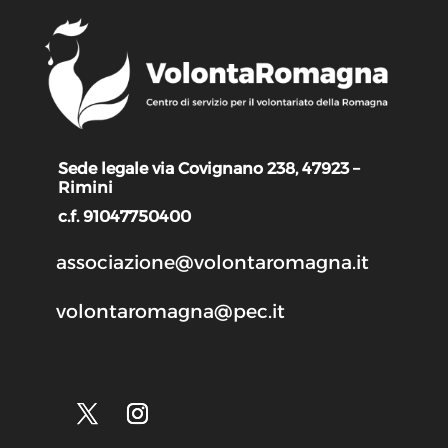
Sede legale via Covignano 238, 47923 –
Rimini
c.f. 91047750400
associazione@volontaromagna.it
volontaromagna@pec.it