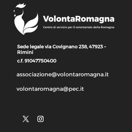
Sede legale via Covignano 238, 47923 –
Rimini
c.f. 91047750400
associazione@volontaromagna.it
volontaromagna@pec.it