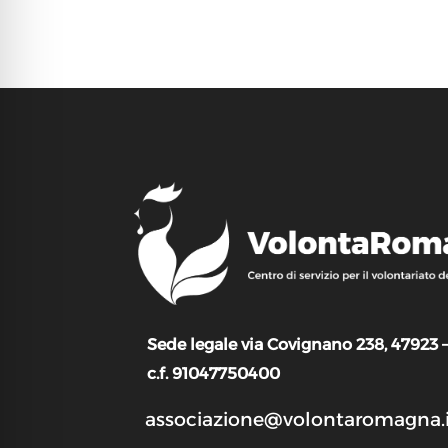
Sede legale via Covignano 238, 47923 
c.f. 91047750400
associazione@volontaromagna.i