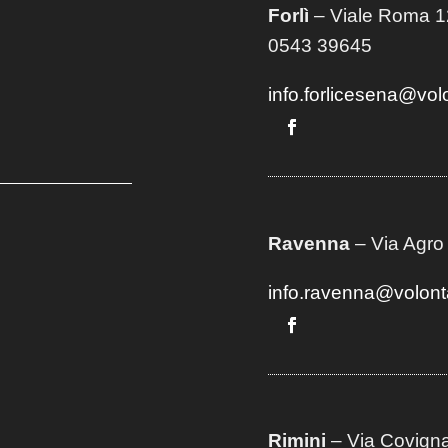
Forlì
– Viale Roma 12
0543 39645
info.forlicesena@vol
Ravenna
– Via Agro
info.ravenna@volont
Rimini
– Via Covigna