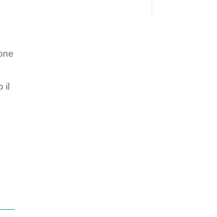
ione
l
 il