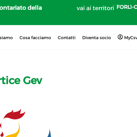
FORLì-
lontariato della
vai ai territori
 siamo
Cosa facciamo
Contatti
Diventa socio
MyCs
tice Gev