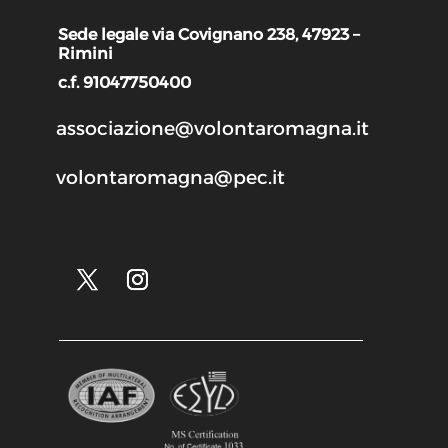
Sede legale via Covignano 238, 47923 –
Rimini
c.f. 91047750400
associazione@volontaromagna.it
volontaromagna@pec.it