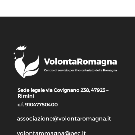
Sede legale via Covignano 238, 47923 –
Rimini
c.f. 91047750400
associazione@volontaromagna.it
volontaromagna@pec.it