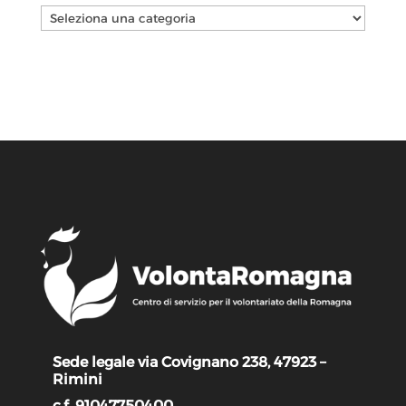
Categorie
Sede legale via Covignano 238, 47923 –
Rimini
c.f. 91047750400