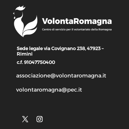
Sede legale via Covignano 238, 47923 –
Rimini
c.f. 91047750400
associazione@volontaromagna.it
volontaromagna@pec.it