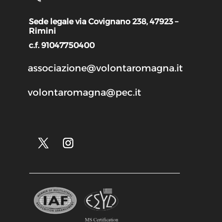
Sede legale via Covignano 238, 47923 –
Rimini
c.f. 91047750400
associazione@volontaromagna.it
volontaromagna@pec.it