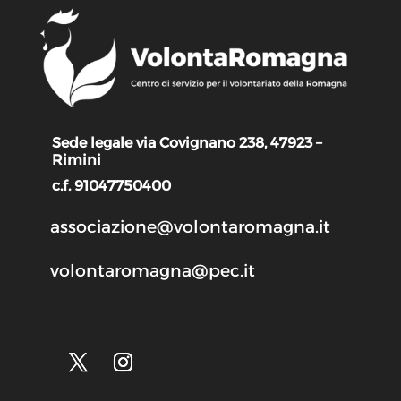
Sede legale via Covignano 238, 47923 –
Rimini
c.f. 91047750400
associazione@volontaromagna.it
volontaromagna@pec.it