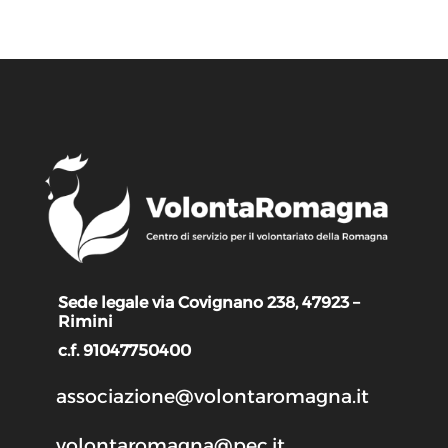
Sede legale via Covignano 238, 47923 –
Rimini
c.f. 91047750400
associazione@volontaromagna.it
volontaromagna@pec.it