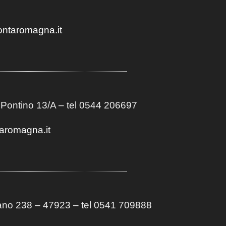
ontaromagna.it
 Pontino 13/A
– t
el 0544 206697
aromagna.it
no 238 – 47923 – tel 0541 709888