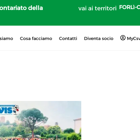
FORLì-
lontariato della
vai ai territori
 siamo
Cosa facciamo
Contatti
Diventa socio
MyCs