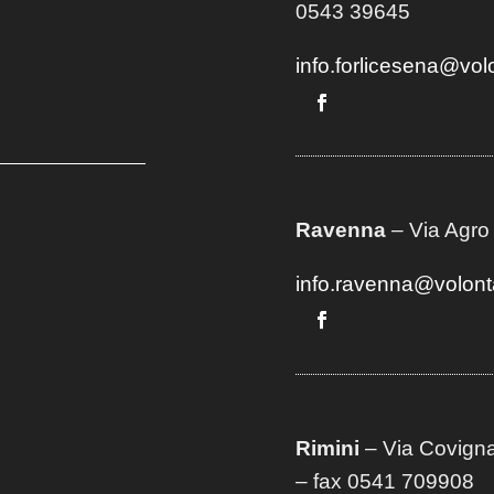
0543 39645
info.forlicesena@vol
Ravenna
– Via Agro
info.ravenna@volont
Rimini
– Via Covigna
– fax 0541 709908