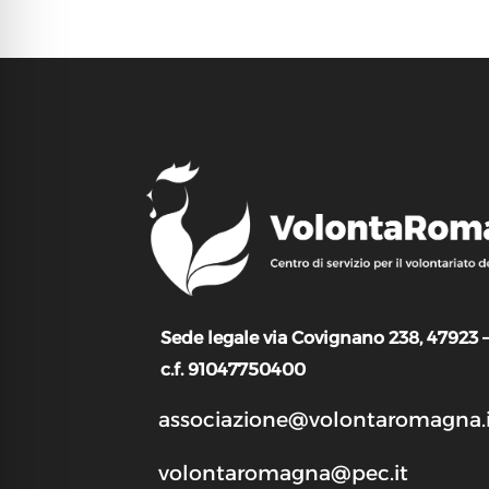
Sede legale via Covignano 238, 47923 
c.f. 91047750400
associazione@volontaromagna.i
volontaromagna@pec.it