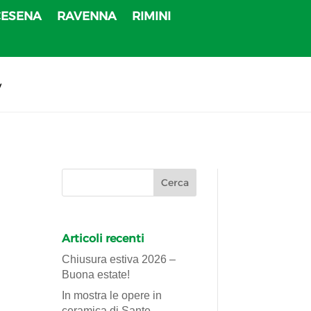
CESENA
RAVENNA
RIMINI
v
Articoli recenti
Chiusura estiva 2026 –
Buona estate!
In mostra le opere in
ceramica di Sante