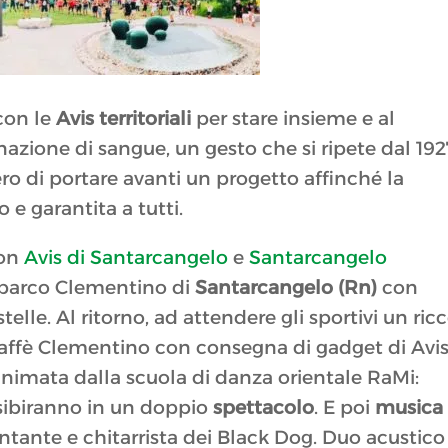
on le
Avis territoriali
per stare insieme e al
azione di sangue, un gesto che si ripete dal 192
ro di portare avanti un progetto affinché la
 e garantita a tutti.
on
Avis di Santarcangelo
e
Santarcangelo
al parco Clementino di
Santarcangelo (Rn)
con
elle. Al ritorno, ad attendere gli sportivi un ric
l Caffè Clementino con consegna di gadget di Avis
 animata dalla scuola di danza orientale RaMi:
 esibiranno in un doppio
spettacolo
. E poi
musica
cantante e chitarrista dei Black Dog. Duo acustico