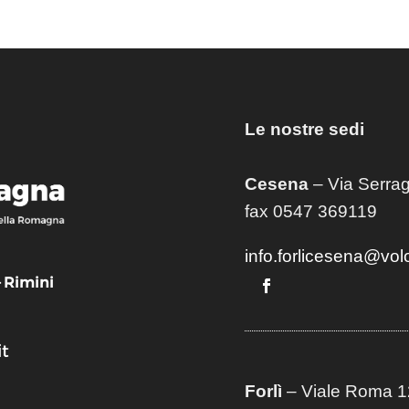
Le nostre sedi
Cesena
– Via Serrag
fax 0547 369119
info.forlicesena@vol
– Rimini
t
Forlì
– Viale Roma 12