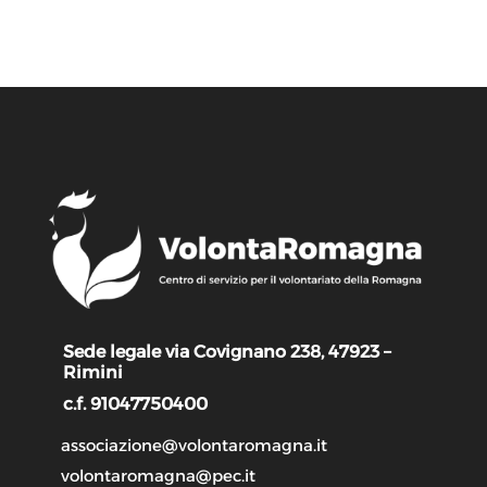
Sede legale via Covignano 238, 47923 –
Rimini
c.f. 91047750400
associazione@volontaromagna.it
volontaromagna@pec.it