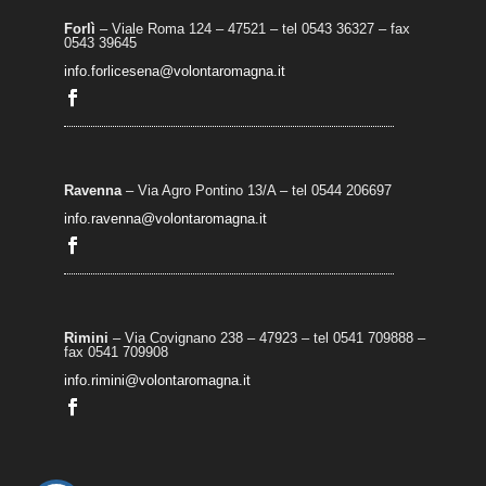
Forlì
– Viale Roma 124 – 47521 – tel 0543 36327 – fax
0543 39645
info.forlicesena@volontaromagna.it
Ravenna
– Via Agro Pontino 13/A
– t
el 0544 206697
info.ravenna@volontaromagna.it
Rimini
– Via Covignano 238 – 47923 – tel 0541 709888 –
fax 0541 709908
info.rimini@volontaromagna.it