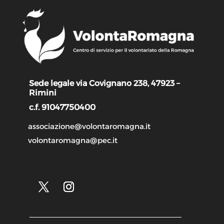
Sede legale via Covignano 238, 47923 –
Rimini
c.f. 91047750400
associazione@volontaromagna.it
volontaromagna@pec.it