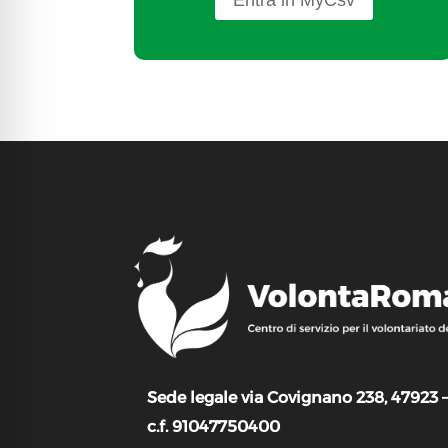
Sede legale via Covignano 238, 47923 
c.f. 91047750400