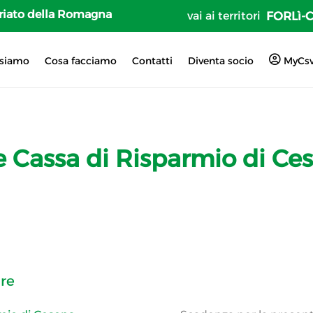
tariato della Romagna
vai ai territori
FORLì-
 siamo
Cosa facciamo
Contatti
Diventa socio
MyCs
Cassa di Risparmio di Cese
re