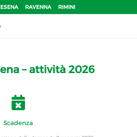
CESENA
RAVENNA
RIMINI
v
na – attività 2026

Scadenza