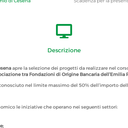
mio di Cesena
Scadenza per la presen

Descrizione
esena
apre la selezione dei progetti da realizzare nel cor
ociazione tra Fondazioni di Origine Bancaria dell’Emili
conosciuto nel limite massimo del 50% dell’importo delle
mico le iniziative che operano nei seguenti settori:
e;