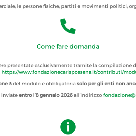
iale; le persone fisiche; partiti e movimenti politici; or

Come fare domanda
sere presentate esclusivamente tramite la compilazione
:
https://www.fondazionecarispcesena.it/contributi/modu
one 3
del modulo è obbligatoria
solo per gli enti non anc
 inviate
entro l’8 gennaio 2026
all’indirizzo
fondazione@f
