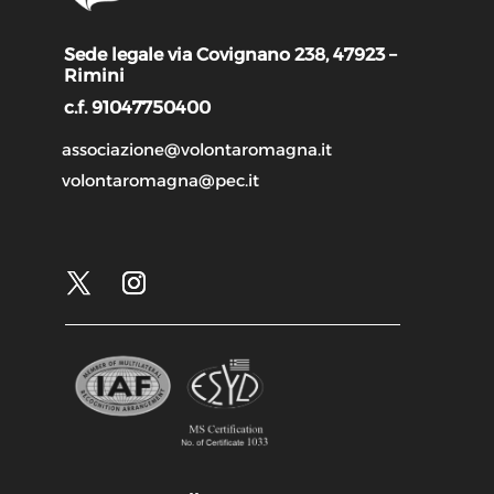
Sede legale via Covignano 238, 47923 –
Rimini
c.f. 91047750400
associazione@volontaromagna.it
volontaromagna@pec.it