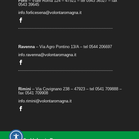
Forlì
– Viale Roma 124 – 47521 – tel 0543 36327 – fax
0543 39645
info.forlicesena@volontaromagna.it
Ravenna
– Via Agro Pontino 13/A
– t
el 0544 206697
info.ravenna@volontaromagna.it
Rimini
– Via Covignano 238 – 47923 – tel 0541 709888 –
fax 0541 709908
info.rimini@volontaromagna.it