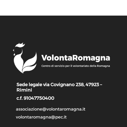
Sede legale via Covignano 238, 47923 –
Rimini
c.f. 91047750400
associazione@volontaromagna.it
volontaromagna@pec.it