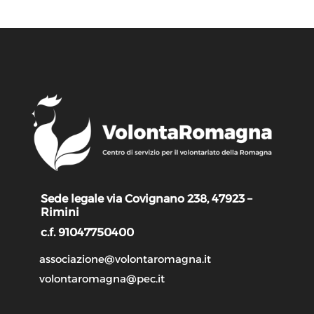
Sede legale via Covignano 238, 47923 –
Rimini
c.f. 91047750400
associazione@volontaromagna.it
volontaromagna@pec.it