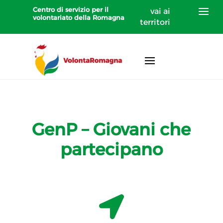
Centro di servizio per il
vai ai
volontariato della Romagna
territori
GenP – Giovani che
partecipano
