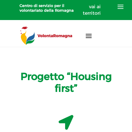
Centro di servizio per il
vai ai
volontariato della Romagna
territori
Progetto “Housing
first”
