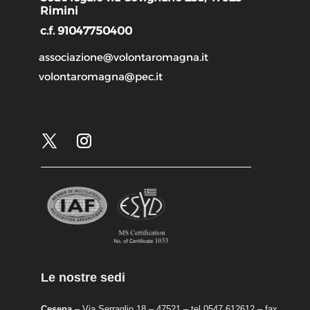
Rimini
c.f. 91047750400
associazione@volontaromagna.it
volontaromagna@pec.it
Le nostre sedi
Cesena
– Via Serraglio 18 – 47521 – tel 0547 612612 – fax