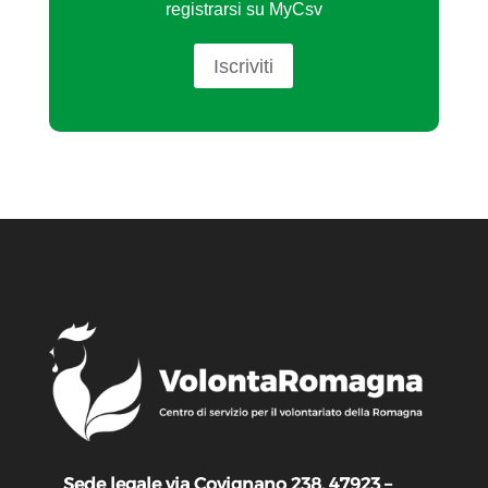
registrarsi su MyCsv
Iscriviti
Sede legale via Covignano 238, 47923 –