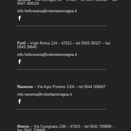
0547 369119
info.forlicesena@volontaromagna.it
Forlì
– Viale Roma 124 – 47521 – tel 0543 36327 – fax
0543 39645
info.forlicesena@volontaromagna.it
Ravenna
– Via Agro Pontino 13/A
– t
el 0544 206697
info.ravenna@volontaromagna.it
Rimini
– Via Covignano 238 – 47923 – tel 0541 709888 –
fax 0541 709908