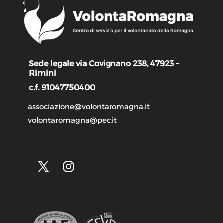
Sede legale via Covignano 238, 47923 –
Rimini
c.f. 91047750400
associazione@volontaromagna.it
volontaromagna@pec.it