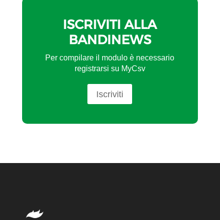
ISCRIVITI ALLA
BANDINEWS
Per compilare il modulo è necessario
registrarsi su MyCsv
Iscriviti