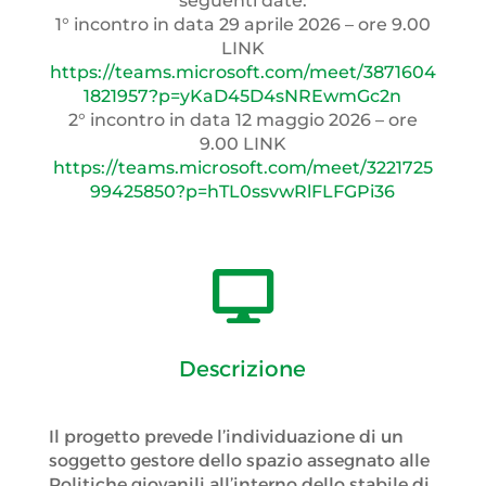
seguenti date:
1° incontro in data 29 aprile 2026 – ore 9.00
LINK
https://teams.microsoft.com/meet/3871604
1821957?p=yKaD45D4sNREwmGc2n
2° incontro in data 12 maggio 2026 – ore
9.00 LINK
https://teams.microsoft.com/meet/3221725
99425850?p=hTL0ssvwRlFLFGPi36

Descrizione
Il progetto prevede l’individuazione di un
soggetto gestore dello spazio assegnato alle
Politiche giovanili all’interno dello stabile di