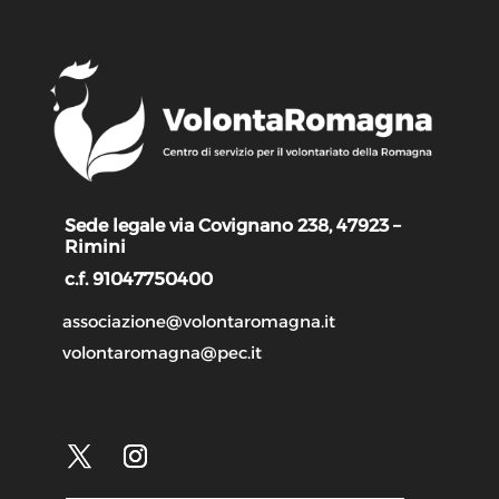
Sede legale via Covignano 238, 47923 –
Rimini
c.f. 91047750400
associazione@volontaromagna.it
volontaromagna@pec.it