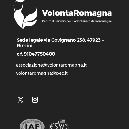
Sede legale via Covignano 238, 47923 –
Rimini
c.f. 91047750400
associazione@volontaromagna.it
volontaromagna@pec.it