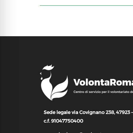
Sede legale via Covignano 238, 47923 
c.f. 91047750400