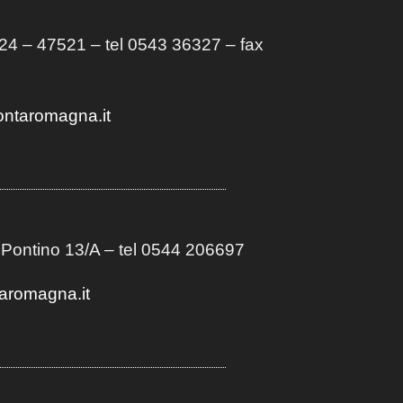
4 – 47521 – tel 0543 36327 – fax
ontaromagna.it
 Pontino 13/A
– t
el 0544 206697
aromagna.it