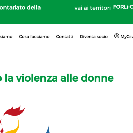
FORLì-
lontariato della
vai ai territori
 siamo
Cosa facciamo
Contatti
Diventa socio
MyCs
la violenza alle donne