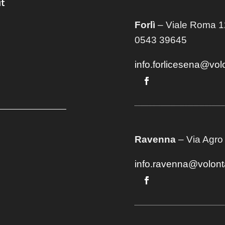
t
Forlì
– Viale Roma 12
0543 39645
info.forlicesena@vol
Ravenna
– Via Agro
info.ravenna@volont