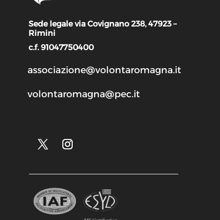
Sede legale via Covignano 238, 47923 –
Rimini
c.f. 91047750400
associazione@volontaromagna.it
volontaromagna@pec.it