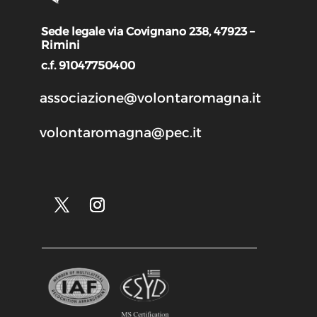
Sede legale via Covignano 238, 47923 –
Rimini
c.f. 91047750400
associazione@volontaromagna.it
volontaromagna@pec.it