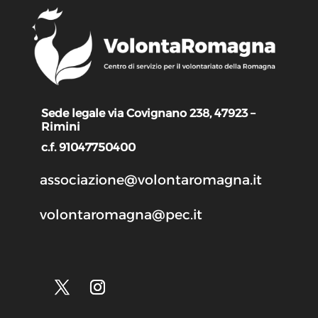
Sede legale via Covignano 238, 47923 –
Rimini
c.f. 91047750400
associazione@volontaromagna.it
volontaromagna@pec.it