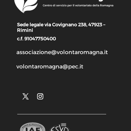
Sede legale via Covignano 238, 47923 –
Rimini
c.f. 91047750400
associazione@volontaromagna.it
volontaromagna@pec.it