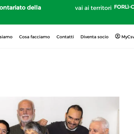
FORLì-
lontariato della
vai ai territori
 siamo
Cosa facciamo
Contatti
Diventa socio
MyCs