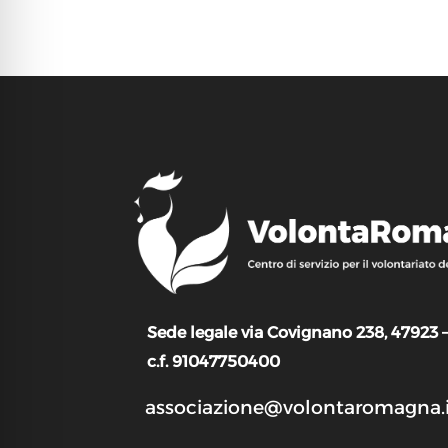
Sede legale via Covignano 238, 47923 
c.f. 91047750400
associazione@volontaromagna.i