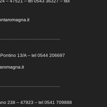
4 – 47521 – tel 0543 36327 – fax
ontaromagna.it
 Pontino 13/A
– t
el 0544 206697
aromagna.it
no 238 – 47923 – tel 0541 709888