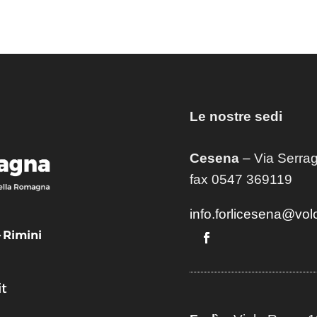
Le nostre sedi
Cesena
– Via Serrag
fax 0547 369119
info.forlicesena@vol
– Rimini
t