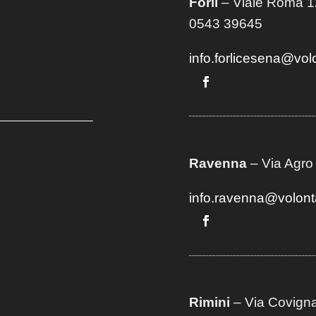
Forlì
– Viale Roma 12
0543 39645
info.forlicesena@vol
Ravenna
– Via Agro
info.ravenna@volont
Rimini
– Via Covigna