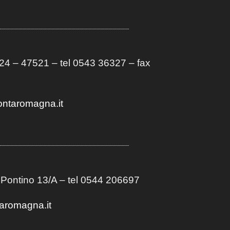
4 – 47521 – tel 0543 36327 – fax
ontaromagna.it
 Pontino 13/A
– t
el 0544 206697
aromagna.it