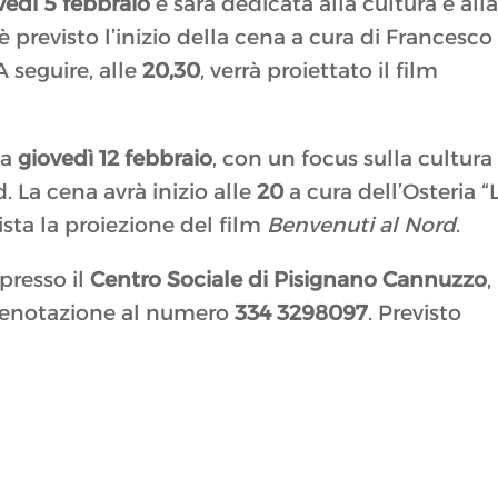
vedì 5 febbraio
e sarà dedicata alla cultura e all
è previsto l’inizio della cena a cura di Francesco
 seguire, alle
20,30
, verrà proiettato il film
ma
giovedì 12 febbraio
, con un focus sulla cultura
. La cena avrà inizio alle
20
a cura dell’Osteria “
ista la proiezione del film
Benvenuti al Nord
.
presso il
Centro Sociale di Pisignano Cannuzzo
,
 prenotazione al numero
334 3298097
. Previsto