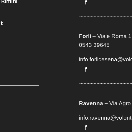
– Rimini
t
Forlì
– Viale Roma 12
0543 39645
info.forlicesena@vol
Ravenna
– Via Agro
info.ravenna@volont