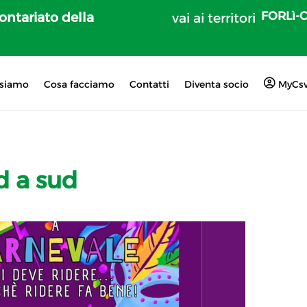
FORLì-
lontariato della
vai ai territori
 siamo
Cosa facciamo
Contatti
Diventa socio
MyCs
d a sud