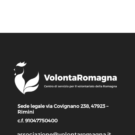
Sede legale via Covignano 238, 47923 –
Rimini
c.f. 91047750400
associazione@volontaromagna.it