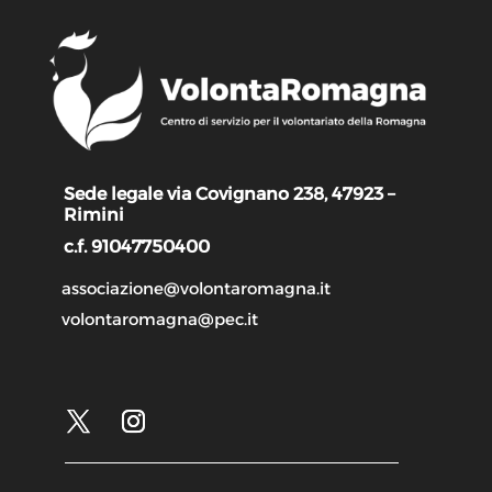
Sede legale via Covignano 238, 47923 –
Rimini
c.f. 91047750400
associazione@volontaromagna.it
volontaromagna@pec.it