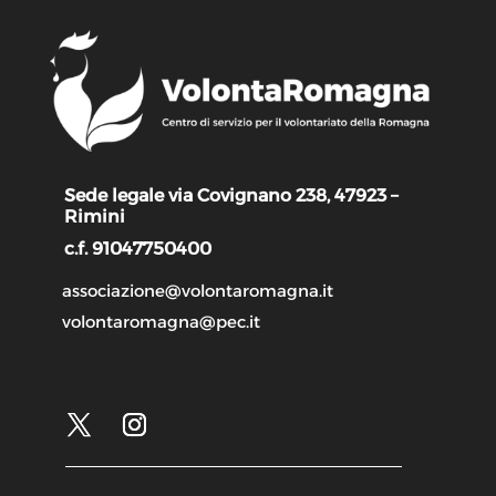
Sede legale via Covignano 238, 47923 –
Rimini
c.f. 91047750400
associazione@volontaromagna.it
volontaromagna@pec.it