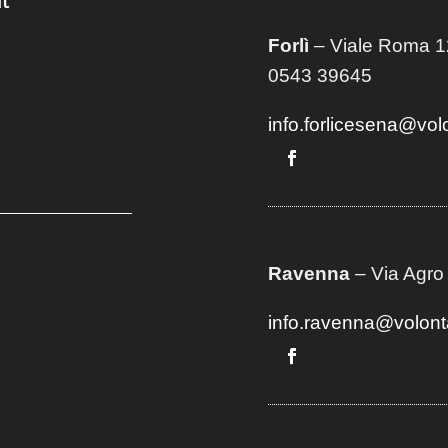
t
Forlì
– Viale Roma 12
0543 39645
info.forlicesena@vol
Ravenna
– Via Agro
info.ravenna@volont