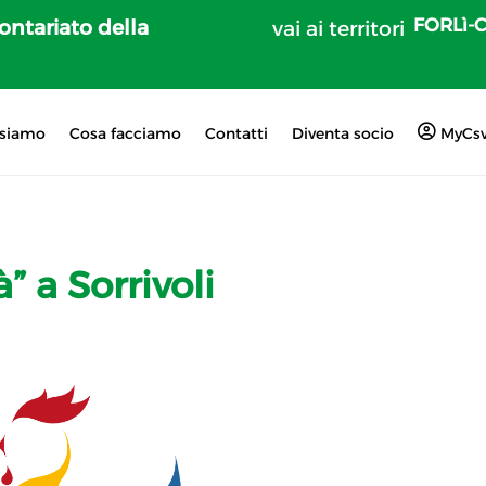
FORLì-
lontariato della
vai ai territori
 siamo
Cosa facciamo
Contatti
Diventa socio
MyCs
” a Sorrivoli