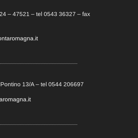
4 – 47521 – tel 0543 36327 – fax
ontaromagna.it
 Pontino 13/A
– t
el 0544 206697
aromagna.it