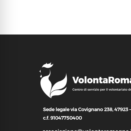
Sede legale via Covignano 238, 47923 
c.f. 91047750400