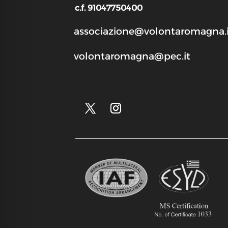
c.f. 91047750400
associazione@volontaromagna.i
volontaromagna@pec.it