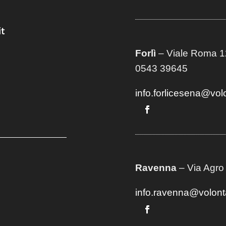
t
Forlì
– Viale Roma 12
0543 39645
info.forlicesena@vol
Ravenna
– Via Agro
info.ravenna@volont