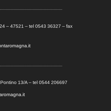
4 – 47521 – tel 0543 36327 – fax
ontaromagna.it
 Pontino 13/A
– t
el 0544 206697
aromagna.it