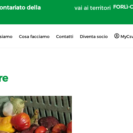
FORLì-
lontariato della
vai ai territori
 siamo
Cosa facciamo
Contatti
Diventa socio
MyCs
re