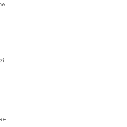
one
zi
ARE