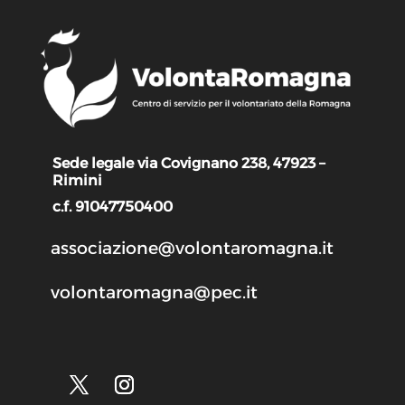
Sede legale via Covignano 238, 47923 –
Rimini
c.f. 91047750400
associazione@volontaromagna.it
volontaromagna@pec.it