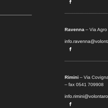
Ravenna
– Via Agro
info.ravenna@volont
Rimini
– Via Covigna
– fax 0541 709908
info.rimini@volontar