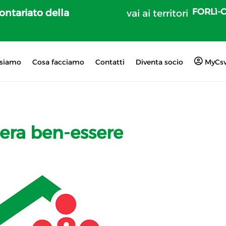
FORLì-
lontariato della
vai ai territori
 siamo
Cosa facciamo
Contatti
Diventa socio
MyCs
era ben-essere