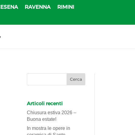
CESENA
RAVENNA
RIMINI
v
Articoli recenti
Chiusura estiva 2026 –
Buona estate!
In mostra le opere in
ceramica di Sante