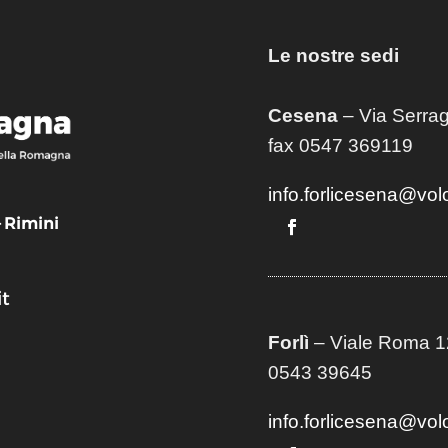
Le nostre sedi
Cesena
– Via Serrag
fax 0547 369119
info.forlicesena@vol
– Rimini
t
Forlì
– Viale Roma 12
0543 39645
info.forlicesena@vol