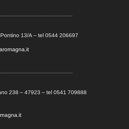
 Pontino 13/A
– t
el 0544 206697
aromagna.it
no 238 – 47923 – tel 0541 709888
omagna.it