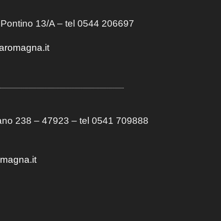
 Pontino 13/A
– t
el 0544 206697
aromagna.it
no 238 – 47923 – tel 0541 709888
omagna.it