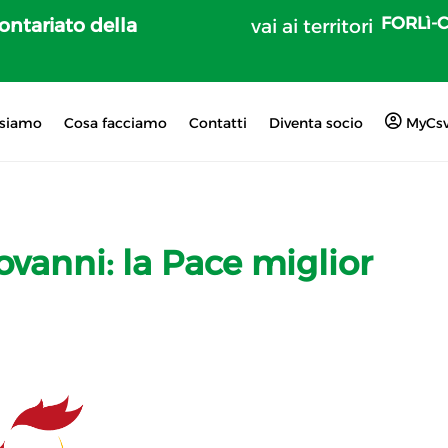
FORLì-
lontariato della
vai ai territori
 siamo
Cosa facciamo
Contatti
Diventa socio
MyCs
vanni: la Pace miglior