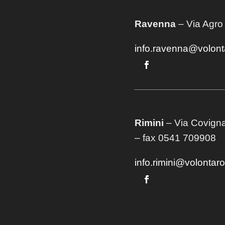
Ravenna
– Via Agro
info.ravenna@volont
Rimini
– Via Covigna
– fax 0541 709908
info.rimini@volontar