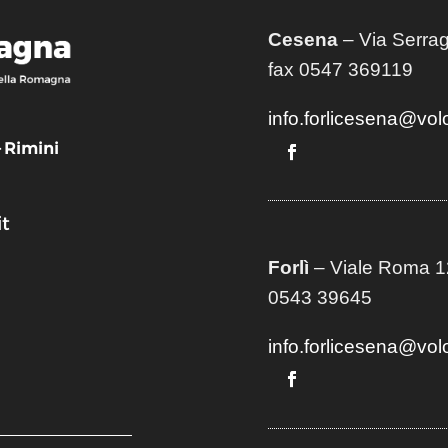
Cesena
– Via Serrag
fax 0547 369119
info.forlicesena@vol
– Rimini
t
Forlì
– Viale Roma 12
0543 39645
info.forlicesena@vol