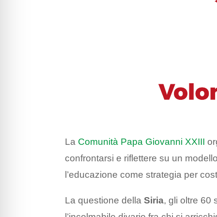
La
Comunità Papa Giovanni XXIII
or
confrontarsi e riflettere su un modello d
l’educazione come strategia per costr
La questione della
Siria
, gli oltre 60
l’incolmabile divario fra chi si arricch