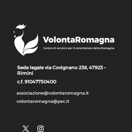
Sede legale via Covignano 238, 47923 –
Rimini
c.f. 91047750400
associazione@volontaromagna.it
volontaromagna@pec.it