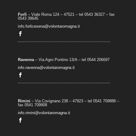
Forlì
– Viale Roma 124 – 47521 – tel 0543 36327 – fax
0543 39645
info.forlicesena@volontaromagna.it
Ravenna
– Via Agro Pontino 13/A
– t
el 0544 206697
info.ravenna@volontaromagna.it
Rimini
– Via Covignano 238 – 47923 – tel 0541 709888 –
fax 0541 709908
info.rimini@volontaromagna.it