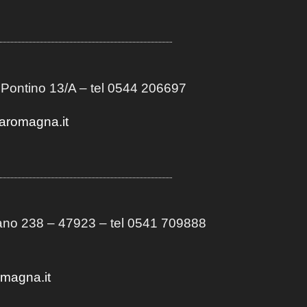
 Pontino 13/A
– t
el 0544 206697
aromagna.it
no 238 – 47923 – tel 0541 709888
omagna.it