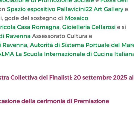
ociazione di Promozione Sociale
e
Fossa dell’
con
Spazio espositivo Pallavicini22 Art Gallery
e
i, gode del sostegno di
Mosaico
ricola Casa Romagna
,
Gioielleria Cellarosi
e si
di Ravenna
Assessorato Cultura e
di Ravenna
,
Autorità di Sistema Portuale del Mar
ALMA La Scuola Internazionale di Cucina Italiana
ra Collettiva dei Finalisti:
20 settembre 2025 al
ccasione della cerimonia di Premiazione