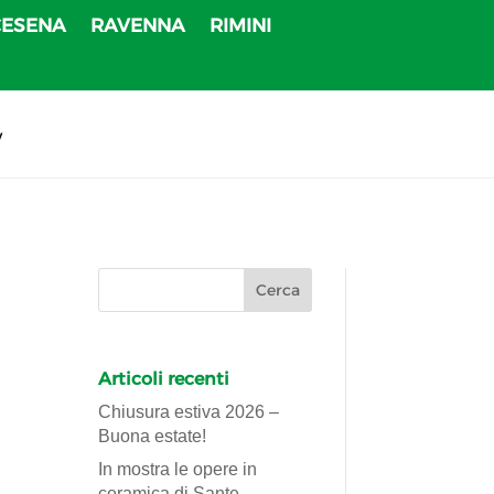
CESENA
RAVENNA
RIMINI
v
Articoli recenti
Chiusura estiva 2026 –
Buona estate!
In mostra le opere in
ceramica di Sante