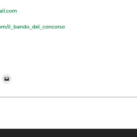
ail.com
.com/il_bando_del_concorso