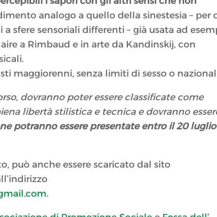
ercepibili i sapori con gli altri sensi che non
dimento analogo a quello della sinestesia – per 
a sfere sensoriali differenti – già usata ad esem
aire a Rimbaud e in arte da Kandinskij, con
icali.
tisti maggiorenni, senza limiti di sesso o nazional
orso, dovranno poter essere classificate come
ena libertà stilistica e tecnica e dovranno esser
 potranno essere presentate entro il 20 luglio
to, può anche essere scaricato dal sito
l’indirizzo
gmail.com
.