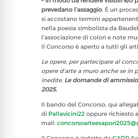
– in modo da rendere visibili e/o p
prevedano l’assaggio
. È un proce
si accostano termini appartenenti 
nella poesia simbolista da Baudel
l’associazione di colori e note mus
Il Concorso è aperto a tutti gli ar
Le opere, per partecipare al conc
opere d’arte a muro anche se in pi
inedite.
Le domande di ammissione
2025.
Il bando del Concorso, qui allega
di
Pallavicini22
oppure richiesto al
mail:
concorsoarteesapori2025@