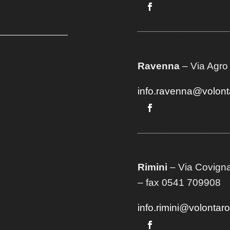
Ravenna
– Via Agro
info.ravenna@volont
Rimini
– Via Covigna
– fax 0541 709908
info.rimini@volontar