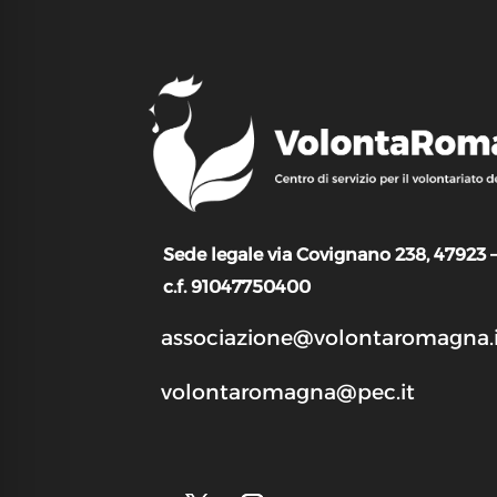
Sede legale via Covignano 238, 47923 
c.f. 91047750400
associazione@volontaromagna.i
volontaromagna@pec.it