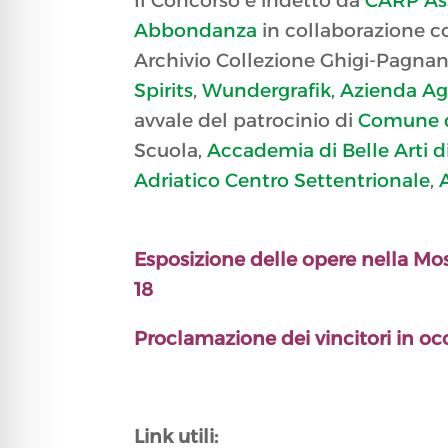
Il Concorso è indetto da
CARP Ass
Abbondanza
in collaborazione 
Archivio Collezione Ghigi-Pagnan
Spirits
,
Wundergrafik
,
Azienda Ag
avvale del patrocinio di
Comune 
Scuola,
Accademia di Belle Arti 
Adriatico Centro Settentrionale
,
Esposizione delle opere nella Most
18
Proclamazione dei vincitori in o
Link utili: