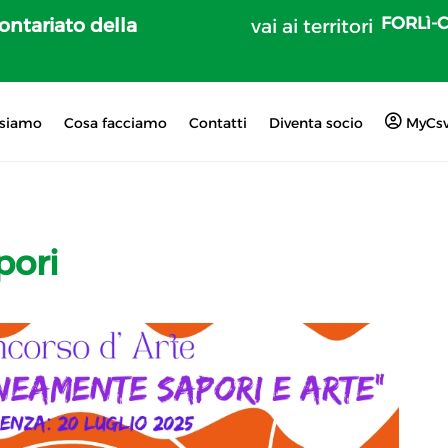
FORLì-
lontariato della
vai ai territori
 siamo
Cosa facciamo
Contatti
Diventa socio
MyCs
pori