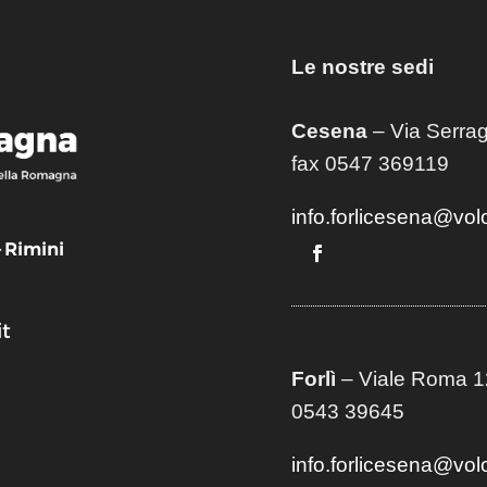
Le nostre sedi
Cesena
– Via Serrag
fax 0547 369119
info.forlicesena@vol
– Rimini
t
Forlì
– Viale Roma 12
0543 39645
info.forlicesena@vol