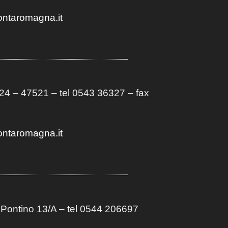
ontaromagna.it
4 – 47521 – tel 0543 36327 – fax
ontaromagna.it
 Pontino 13/A
– t
el 0544 206697