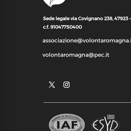
Sede legale via Covignano 238, 47923 
c.f. 91047750400
associazione@volontaromagna.i
volontaromagna@pec.it