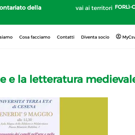
FORLì-
lontariato della
vai ai territori
 siamo
Cosa facciamo
Contatti
Diventa socio
MyCs
e e la letteratura medieval