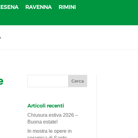
CESENA
RAVENNA
RIMINI
v
e
Articoli recenti
Chiusura estiva 2026 –
Buona estate!
In mostra le opere in
ceramica di Sante