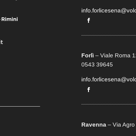
info.forlicesena@vol
– Rimini
t
Forlì
– Viale Roma 12
0543 39645
info.forlicesena@vol
Ravenna
– Via Agro