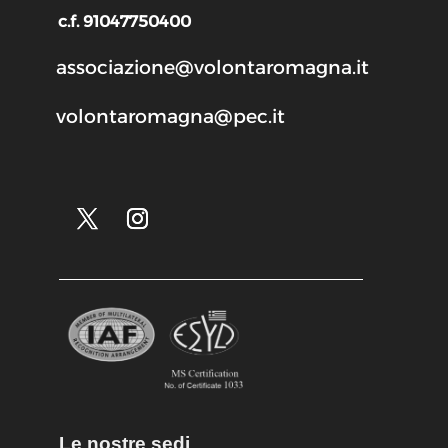
c.f. 91047750400
associazione@volontaromagna.it
volontaromagna@pec.it
Le nostre sedi