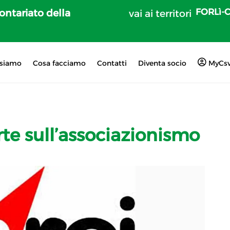
FORLì-
lontariato della
vai ai territori
 siamo
Cosa facciamo
Contatti
Diventa socio
MyCs
te sull’associazionismo