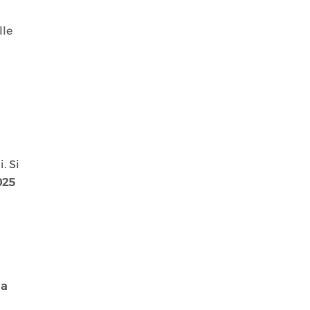
lle
. Si
025
 a