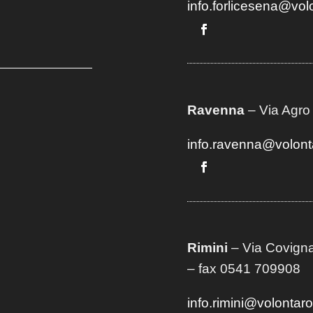
info.forlicesena@vol
Ravenna
– Via Agro
info.ravenna@volont
Rimini
– Via Covigna
– fax 0541 709908
info.rimini@volontar