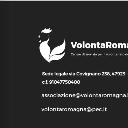
Sede legale via Covignano 238, 47923 
c.f. 91047750400
associazione@volontaromagna.i
volontaromagna@pec.it