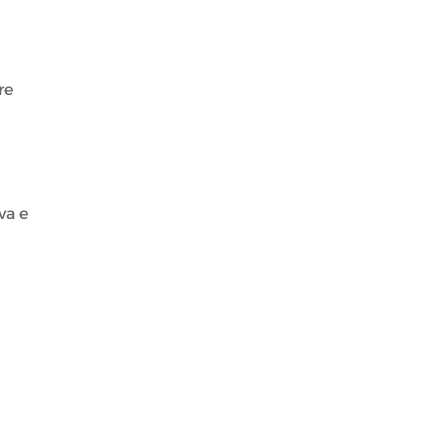
re
va e