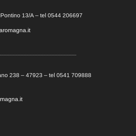
 Pontino 13/A
– t
el 0544 206697
aromagna.it
no 238 – 47923 – tel 0541 709888
omagna.it