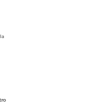
la
tro