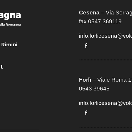
Cesena
– Via Serrag
fax 0547 369119
info.forlicesena@vol
– Rimini
t
Forlì
– Viale Roma 12
0543 39645
info.forlicesena@vol