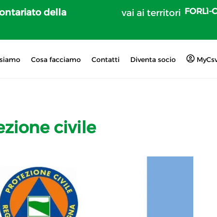
FORLì-
lontariato della
vai ai territori
 siamo
Cosa facciamo
Contatti
Diventa socio
MyCs
ezione civile