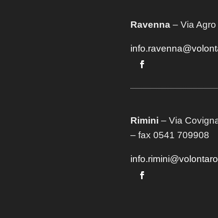
Ravenna
– Via Agro
info.ravenna@volont
Rimini
– Via Covigna
– fax 0541 709908
info.rimini@volontar