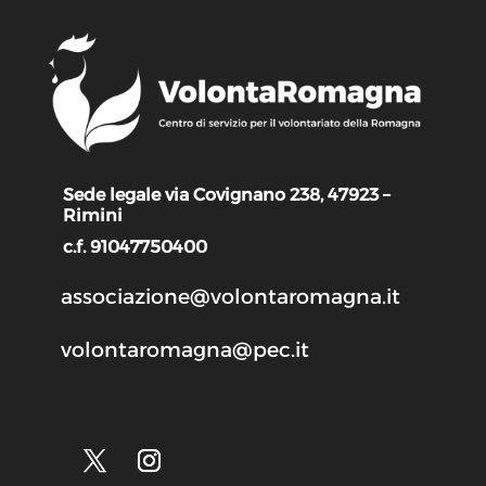
Sede legale via Covignano 238, 47923 –
Rimini
c.f. 91047750400
associazione@volontaromagna.it
volontaromagna@pec.it