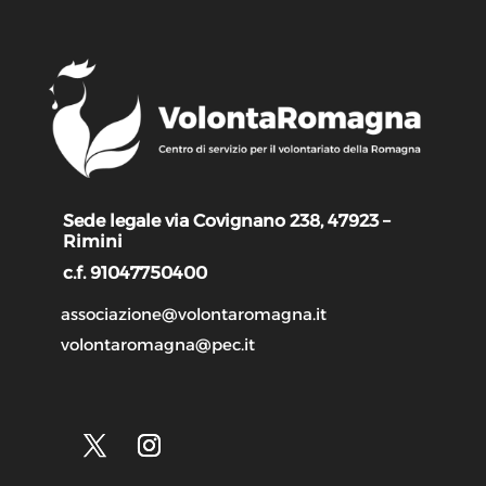
Sede legale via Covignano 238, 47923 –
Rimini
c.f. 91047750400
associazione@volontaromagna.it
volontaromagna@pec.it