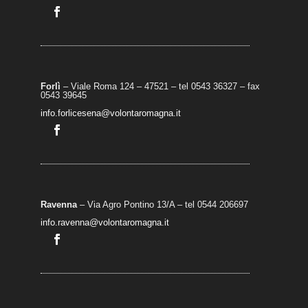
Forlì
– Viale Roma 124 – 47521 – tel 0543 36327 – fax
0543 39645
info.forlicesena@volontaromagna.it
Ravenna
– Via Agro Pontino 13/A
– t
el 0544 206697
info.ravenna@volontaromagna.it