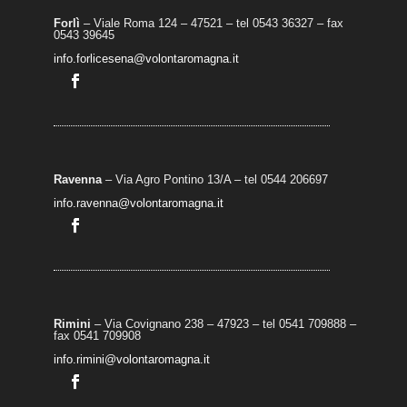
Forlì
– Viale Roma 124 – 47521 – tel 0543 36327 – fax
0543 39645
info.forlicesena@volontaromagna.it
Ravenna
– Via Agro Pontino 13/A
– t
el 0544 206697
info.ravenna@volontaromagna.it
Rimini
– Via Covignano 238 – 47923 – tel 0541 709888 –
fax 0541 709908
info.rimini@volontaromagna.it