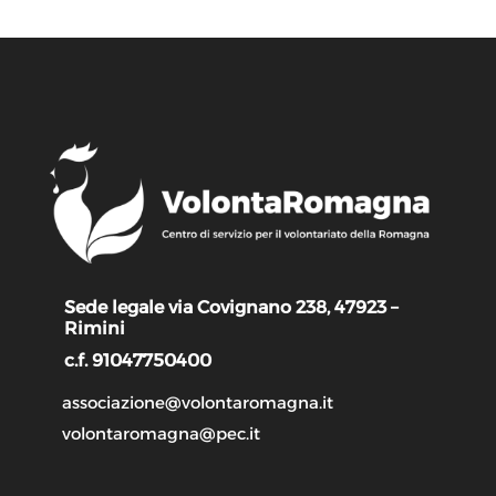
Sede legale via Covignano 238, 47923 –
Rimini
c.f. 91047750400
associazione@volontaromagna.it
volontaromagna@pec.it