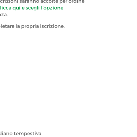
crizioni saranno accolte per ordine
licca qui e scegli l’opzione
nza.
letare la propria iscrizione.
e diano tempestiva