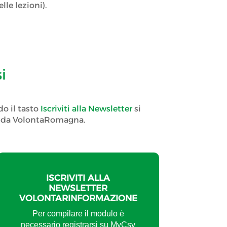
lle lezioni).
i
do il tasto
Iscriviti alla Newsletter
si
ti da VolontaRomagna.
ISCRIVITI ALLA
NEWSLETTER
VOLONTARINFORMAZIONE
Per compilare il modulo è
necessario registrarsi su MyCsv