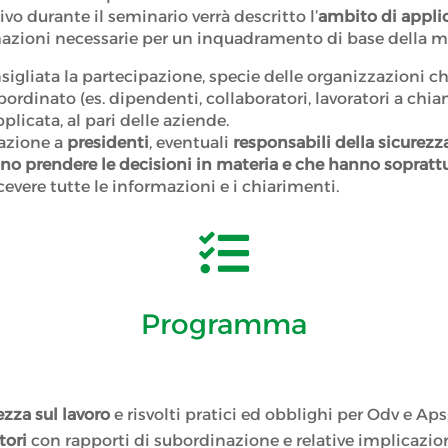
o durante il seminario verrà descritto l’
ambito di applic
mazioni necessarie per un inquadramento di base della m
igliata la partecipazione, specie delle organizzazioni c
ordinato (es. dipendenti, collaboratori, lavoratori a chiama
licata, al pari delle aziende.
pazione a
presidenti
, eventuali
responsabili della sicurezz
ono
prendere le decisioni in materia e che hanno soprattu
evere tutte le informazioni e i chiarimenti.

Programma
ezza sul lavoro
e risvolti pratici ed obblighi per Odv e Aps
tori
con rapporti di subordinazione e relative implicazioni