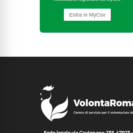
Entra in MyCsv
Sede legale via Covignano 238, 47923 