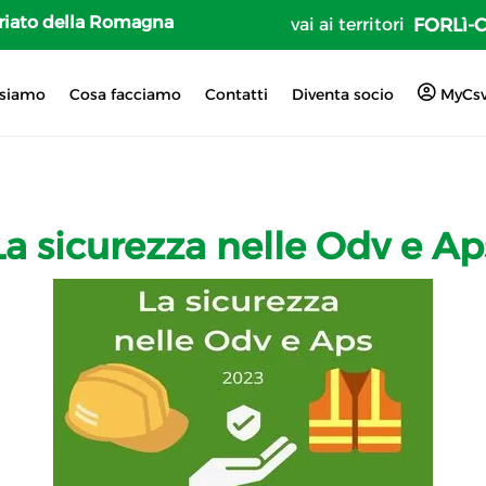
tariato della Romagna
vai ai territori
FORLì-
 siamo
Cosa facciamo
Contatti
Diventa socio
MyCs
La sicurezza nelle Odv e Ap