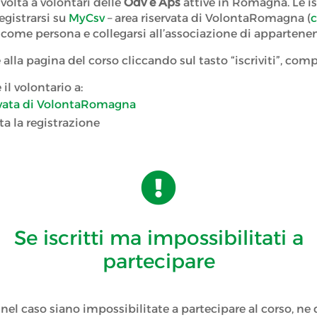
ivolta a volontari delle
Odv e Aps
attive in Romagna. Le is
registrarsi su
MyCsv
– area riservata di VolontaRomagna (
c
 come persona e collegarsi all’associazione di appartene
 alla pagina del corso cliccando sul tasto “iscriviti”, comp
l volontario a:
ervata di VolontaRomagna
ta la registrazione

Se iscritti ma impossibilitati a
partecipare
 nel caso siano impossibilitate a partecipare al corso, n