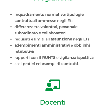
Inquadramento normativo
:
tipologie
contrattuali
ammesse negli Ets;
differenze tra
volontari, personale
subordinato e collaborator
i;
requisiti e limiti all’
assunzione
negli Ets;
adempimenti amministrativi
e
obblighi
retributivi
;
rapporti con il
RUNTS
e
vigilanza ispettiva
;
casi pratici ed
esempi
di
contratti
.

Docenti