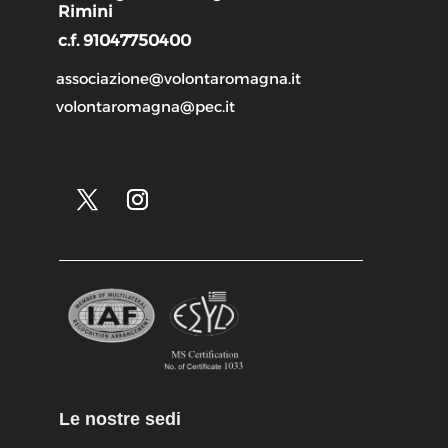
Rimini
c.f. 91047750400
associazione@volontaromagna.it
volontaromagna@pec.it
Le nostre sedi